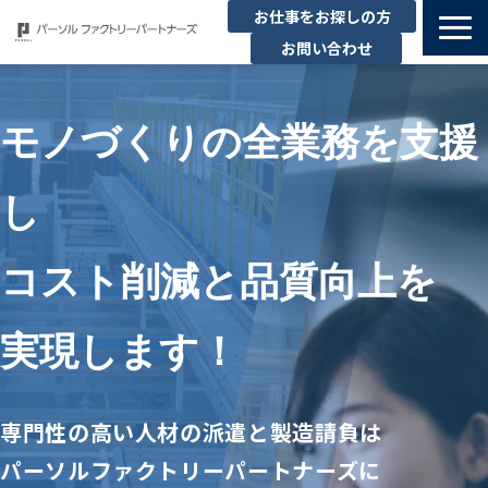
お仕事をお探しの方
お問い合わせ
私たちの強み
サービス一覧
モノづくりの全業務を支援
企業情報
し
お役立ちコンテンツ
新卒・キャリア採用TOP
コスト削減と品質向上を
セミナー
実現します！
専門性の高い人材の派遣と製造請負は
パーソルファクトリーパートナーズに