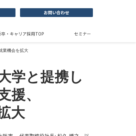
お問い合わせ
新卒・キャリア採用TOP
セミナー
就業機会を拡大
大学と提携し
支援、
拡大
阪市、 代表取締役社長: 松久 博之、以