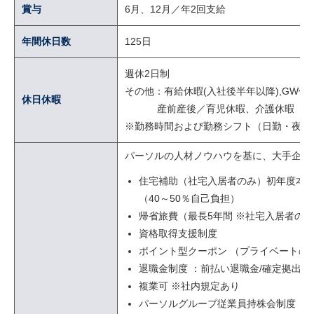
賞与
6月、12月／年2回支給
年間休日数
125日
週休2日制
その他：有給休暇(入社後半年以降),GW休
休日休暇
産前産後／育児休暇、介護休暇
※勤務時間および勤務シフト（日勤・夜勤
パーソルの人材ノウハウを基に、大手企業
住宅補助（社宅入居者のみ）初年度本人負
（40～50％自己負担）
帰省旅費（最長5年間 ※社宅入居者の
資格取得支援制度
ポイント型クーポン （プライベートの
退職金制度 ：前払い退職金/確定拠出
複業可 ※社内規定あり
パーソルグループ従業員持株会制度