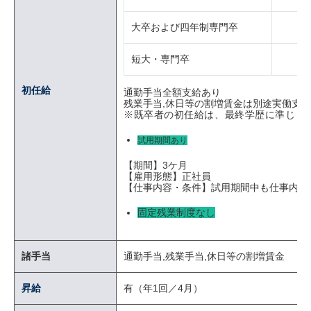
大卒および四年制専門卒
（
短大・専門卒
（
初任給
通勤手当全額支給あり
残業手当,休日等の割増賃金は別途実働支給
※既卒者の初任給は、最終学歴に準じま
試用期間あり
【期間】3ケ月
【雇用形態】正社員
【仕事内容・条件】試用期間中も仕事内容
固定残業制度なし
諸手当
通勤手当,残業手当,休日等の割増賃金
昇給
有（年1回／4月）